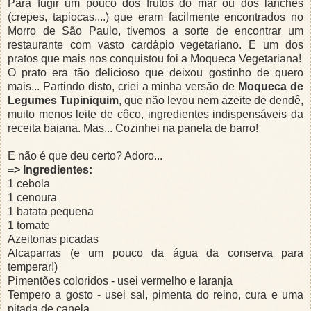
Para fugir um pouco dos frutos do mar ou dos lanches
(crepes, tapiocas,...) que eram facilmente encontrados no
Morro de São Paulo, tivemos a sorte de encontrar um
restaurante com vasto cardápio vegetariano. E um dos
pratos que mais nos conquistou foi a Moqueca Vegetariana!
O prato era tão delicioso que deixou gostinho de quero
mais... Partindo disto, criei a minha versão de
Moqueca de
Legumes Tupiniquim
, que não levou nem azeite de dendê,
muito menos leite de côco, ingredientes indispensáveis da
receita baiana. Mas... Cozinhei na panela de barro!
E não é que deu certo? Adoro...
=> Ingredientes:
1 cebola
1 cenoura
1 batata pequena
1 tomate
Azeitonas picadas
Alcaparras (e um pouco da água da conserva para
temperar!)
Pimentões coloridos - usei vermelho e laranja
Tempero a gosto - usei sal, pimenta do reino, cura e uma
pitada de canela