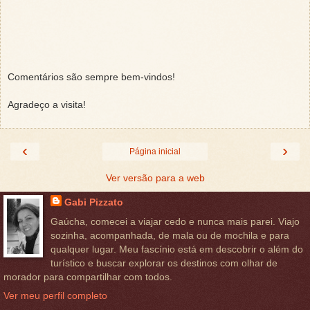
Comentários são sempre bem-vindos!
Agradeço a visita!
‹
›
Página inicial
Ver versão para a web
Gabi Pizzato
Gaúcha, comecei a viajar cedo e nunca mais parei. Viajo
sozinha, acompanhada, de mala ou de mochila e para
qualquer lugar. Meu fascínio está em descobrir o além do
turístico e buscar explorar os destinos com olhar de
morador para compartilhar com todos.
Ver meu perfil completo