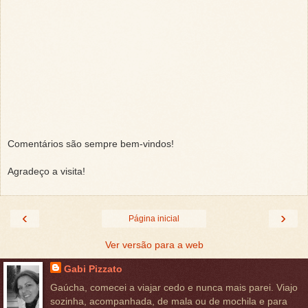
Comentários são sempre bem-vindos!
Agradeço a visita!
‹
›
Página inicial
Ver versão para a web
Gabi Pizzato
Gaúcha, comecei a viajar cedo e nunca mais parei. Viajo
sozinha, acompanhada, de mala ou de mochila e para