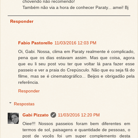
chovendo não recomendo!
Também não via a hora de conhecer Paraty... amei! Bj
Responder
Fabio Pastorello
11/03/2016 12:03 PM
Oi, Gabi. Nossa, clima em Paraty realmente é complicado,
pena que os dias estavam assim. Mas que coisa, agora
que eu li seu post vou ter que voltar lá para fazer esse
passeio e ver a praia do Crepúsculo. Não que eu seja fã do
filme, mas se é cinematográfico... Beijos e obrigadão pela
referência.
Responder
Respostas
Gabi Pizzato
11/03/2016 12:20 PM
Oiee!!! Nossos passeios foram bem diferentes em
termos de sol, paisagens e quantidade de pessoas, o
post de vocês foi um super complemento desta