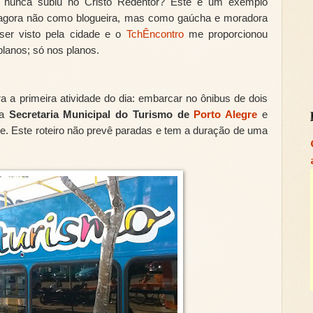
nunca subiu no Cristo Redentor? Este é um exemplo
lo agora não como blogueira, mas como gaúcha e moradora
ser visto pela cidade e o
TchÊncontro
me proporcionou
planos; só nos planos.
 a primeira atividade do dia: embarcar no ônibus de dois
da
Secretaria Municipal do Turismo de
Porto Alegre
e
e. Este roteiro não prevê paradas e tem a duração de uma