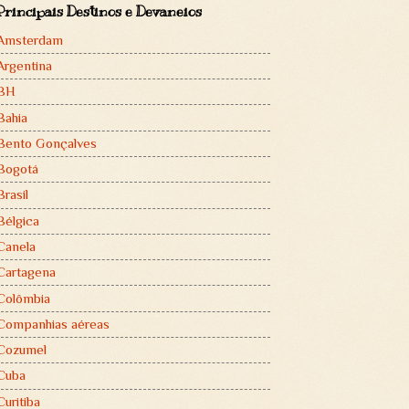
Principais Destinos e Devaneios
Amsterdam
Argentina
BH
Bahia
Bento Gonçalves
Bogotá
Brasil
Bélgica
Canela
Cartagena
Colômbia
Companhias aéreas
Cozumel
Cuba
Curitiba