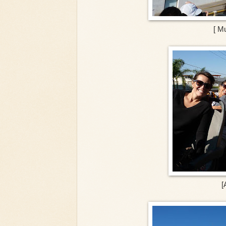
[ M
[