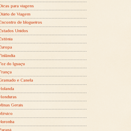
Dicas para viagens
Diário de Viagem
Encontro de blogueiros
Estados Unidos
Estônia
Europa
Finlândia
Foz do Iguaçu
França
Gramado e Canela
Holanda
Honduras
Minas Gerais
México
Noronha
Paraná