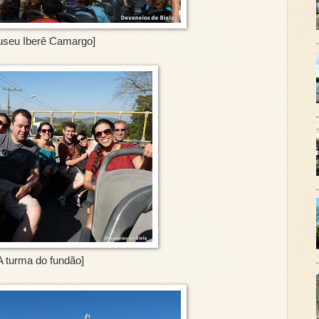
useu Iberê Camargo]
A turma do fundão]