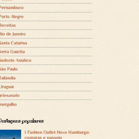
Pernambuco
Porto Alegre
Receitas
Rio de Janeiro
Santa Catarina
Serra Gaúcha
Sudeste Asiático
São Paulo
Tailândia
Uruguai
artesanato
mergulho
Postagens populares
I Fashion Outlet Novo Hamburgo:
compras e passeio