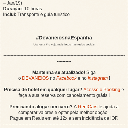
– Jan/19)
Duração:
10 horas
Inclui:
Transporte e guia turístico
#DevaneiosnaEspanha
Use esta # e veja mais fotos nas redes sociais
-------------------------------------------------------------------------------------
----------
Mantenha-se atualizado!
Siga
o
DEVANEIOS
no
Facebook
e no
Instagram
!
Precisa de hotel em qualquer lugar?
Acesse o Booking
e
faça a sua reserva com cancelamento grátis !
Precisando alugar um carro?
A
RentCars
te ajuda a
comparar valores e optar pela melhor opção.
Pague em Reais em até 12x e sem incidência de IOF.