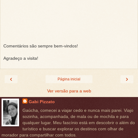
Comentários são sempre bem-vindos!
Agradeço a visita!
‹
›
Página inicial
Ver versão para a web
Gabi Pizzato
Gaúcha, comecei a viajar cedo e nunca mais parei. Viajo
sozinha, acompanhada, de mala ou de mochila e para
qualquer lugar. Meu fascínio está em descobrir o além do
turístico e buscar explorar os destinos com olhar de
morador para compartilhar com todos.