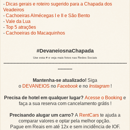
-
Dicas gerais e roteiro sugerido para a Chapada dos
Veadeiros
-
Cachoeiras Almécegas I e II e São Bento
-
Vale da Lua
-
Top 5 atrações
-
Cachoeiras do Macaquinhos
#DevaneiosnaChapada
Use esta # e veja mais fotos nas Redes Sociais
-------------------------------------------------------------------------------------
----------
Mantenha-se atualizado!
Siga
o
DEVANEIOS
no
Facebook
e no
Instagram
!
Precisa de hotel em qualquer lugar?
Acesse o Booking
e
faça a sua reserva com cancelamento grátis !
Precisando alugar um carro?
A
RentCars
te ajuda a
comparar valores e optar pela melhor opção.
Pague em Reais em até 12x e sem incidência de IOF.