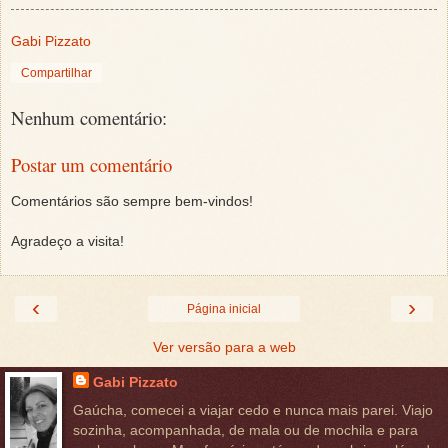
Gabi Pizzato
Compartilhar
Nenhum comentário:
Postar um comentário
Comentários são sempre bem-vindos!
Agradeço a visita!
‹
›
Página inicial
Ver versão para a web
Gabi Pizzato
Gaúcha, comecei a viajar cedo e nunca mais parei. Viajo
sozinha, acompanhada, de mala ou de mochila e para