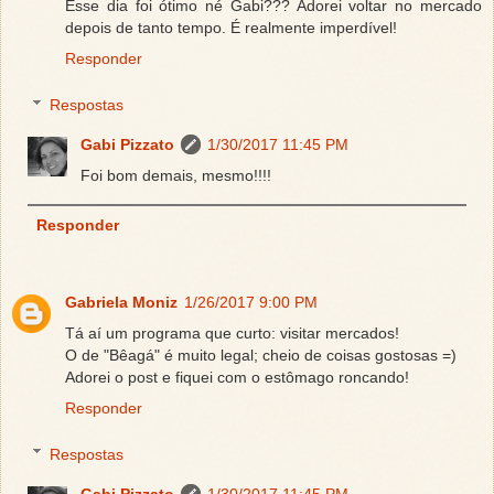
Esse dia foi ótimo né Gabi??? Adorei voltar no mercado
depois de tanto tempo. É realmente imperdível!
Responder
Respostas
Gabi Pizzato
1/30/2017 11:45 PM
Foi bom demais, mesmo!!!!
Responder
Gabriela Moniz
1/26/2017 9:00 PM
Tá aí um programa que curto: visitar mercados!
O de "Bêagá" é muito legal; cheio de coisas gostosas =)
Adorei o post e fiquei com o estômago roncando!
Responder
Respostas
Gabi Pizzato
1/30/2017 11:45 PM