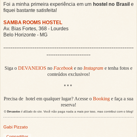
Foi a minha primeira experiência em um
hostel no Brasil
e
fiquei bastante satisfeita!
SAMBA ROOMS HOSTEL
Av. Bias Fortes, 368 - Lourdes
Belo Horizonte - MG
-----------------------------------------------------------------------
------------------------
Siga o
DEVANEIOS
no
Facebook
e no
Instagram
e tenha fotos e
conteúdos exclusivos!
* * *
Precisa de hotel em qualquer lugar? Acesse o
Booking
e faça a sua
reserva!
O
Devaneios
é afiliado do site.
Você não paga nada a mais por isso, mas contribui com o blog!
Gabi Pizzato
Compartilhar