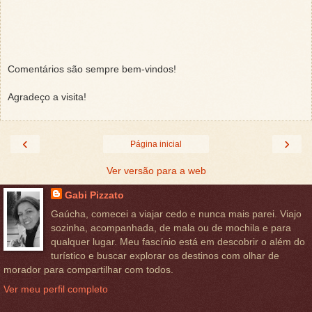
Comentários são sempre bem-vindos!
Agradeço a visita!
‹
›
Página inicial
Ver versão para a web
Gabi Pizzato
Gaúcha, comecei a viajar cedo e nunca mais parei. Viajo
sozinha, acompanhada, de mala ou de mochila e para
qualquer lugar. Meu fascínio está em descobrir o além do
turístico e buscar explorar os destinos com olhar de
morador para compartilhar com todos.
Ver meu perfil completo