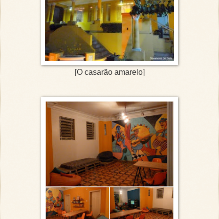
[O casarão amarelo]