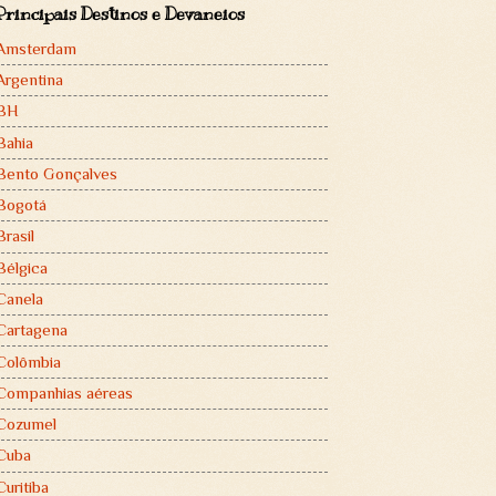
Principais Destinos e Devaneios
Amsterdam
Argentina
BH
Bahia
Bento Gonçalves
Bogotá
Brasil
Bélgica
Canela
Cartagena
Colômbia
Companhias aéreas
Cozumel
Cuba
Curitiba