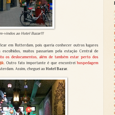
-vindos ao Hotel Bazar!!!
ficar em Rotterdam, pois queria conhecer outros lugares
s escolhidos, muitos passariam pela estação Central de
ito os deslocamentos,
além de também estar perto dos
jik
. Outro fato importante é que encontrei
hospedagem
terdam. Assim, cheguei ao
Hotel Bazar
.