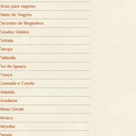
Dicas para viagens
Diário de Viagem
Encontro de blogueiros
Estados Unidos
Estônia
Europa
Finlândia
Foz do Iguaçu
França
Gramado e Canela
Holanda
Honduras
Minas Gerais
México
Noronha
Paraná