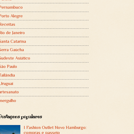
Pernambuco
Porto Alegre
Receitas
Rio de Janeiro
Santa Catarina
Serra Gaúcha
Sudeste Asiático
São Paulo
Tailândia
Uruguai
artesanato
mergulho
Postagens populares
I Fashion Outlet Novo Hamburgo:
compras e passeio