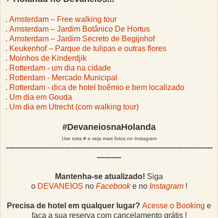
.
Amsterdam – Free walking tour
.
Amsterdam – Jardim Botânico De Hortus
.
Amsterdam – Jardim Secreto de Begijnhof
.
Keukenhof – Parque de tulipas e outras flores
.
Moinhos de Kinderdjik
.
Rotterdam - um dia na cidade
.
Rotterdam - Mercado Municipal
.
Rotterdam - dica de hotel boêmio e bem localizado
.
Um dia em Gouda
.
Um dia em Utrecht (com walking tour)
#DevaneiosnaHolanda
Use esta # e veja mais fotos no Instagram
-------------------------------------------------------------------------------------
----------
Mantenha-se atualizado!
Siga
o
DEVANEIOS
no
Facebook
e no
Instagram
!
Precisa de hotel em qualquer lugar?
Acesse o Booking
e
faça a sua reserva com cancelamento grátis !