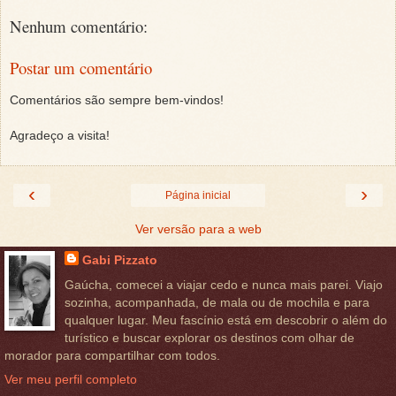
Nenhum comentário:
Postar um comentário
Comentários são sempre bem-vindos!
Agradeço a visita!
‹
›
Página inicial
Ver versão para a web
Gabi Pizzato
Gaúcha, comecei a viajar cedo e nunca mais parei. Viajo
sozinha, acompanhada, de mala ou de mochila e para
qualquer lugar. Meu fascínio está em descobrir o além do
turístico e buscar explorar os destinos com olhar de
morador para compartilhar com todos.
Ver meu perfil completo