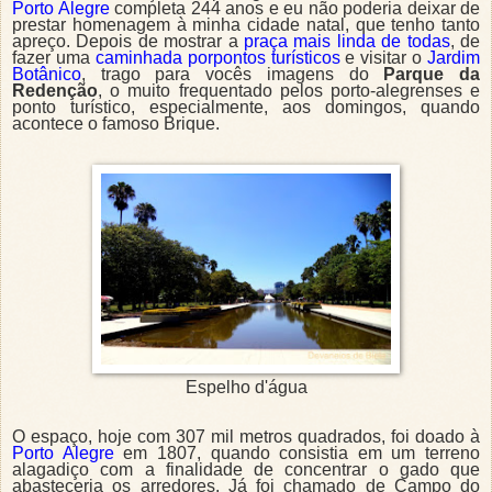
Porto Alegre
completa 244 anos e eu não poderia deixar de
prestar homenagem à minha cidade natal, que tenho tanto
apreço. Depois de mostrar a
praça mais linda de todas
, de
fazer uma
caminhada porpontos turísticos
e visitar o
Jardim
Botânico
, trago para vocês imagens do
Parque da
Redenção
, o muito frequentado pelos porto-alegrenses e
ponto turístico, especialmente, aos domingos, quando
acontece o famoso Bri
que.
Espelho d'água
O espaço, hoje com 307 mil metros quadrados, foi doado à
Porto Alegre
em 1807, quando consistia em um terreno
alagadiço com a finalidade de concentrar o gado que
abasteceria os arredores. Já foi chamado de Campo do