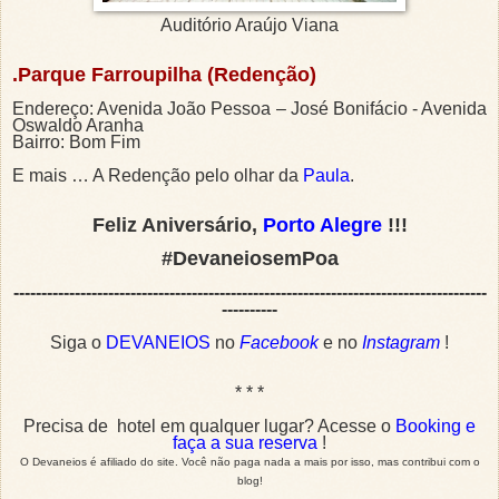
Auditório Araújo Viana
.Parque Farroupilha (Redenção)
Endereço: Avenida João Pessoa – José Bonifácio - Avenida
Oswaldo Aranha
Bairro: Bom Fim
E mais … A Redenção pelo olhar da
Paula
.
Feliz Aniversário,
Porto Alegre
!!!
#Devaneiosem
Poa
-------------------------------------------------------------------------------------
----------
Siga o
DEVANEIOS
no
Facebook
e no
Instagram
!
* * *
Precisa de hotel em qualquer lugar? Acesse o
Booking e
faça a sua reserva
!
O Devaneios é afiliado do site. Você não paga nada a mais por isso, mas contribui com o
blog!