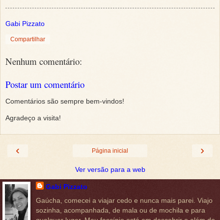
Gabi Pizzato
Compartilhar
Nenhum comentário:
Postar um comentário
Comentários são sempre bem-vindos!
Agradeço a visita!
‹
›
Página inicial
Ver versão para a web
Gabi Pizzato
Gaúcha, comecei a viajar cedo e nunca mais parei. Viajo
sozinha, acompanhada, de mala ou de mochila e para
qualquer lugar. Meu fascínio está em descobrir o além do