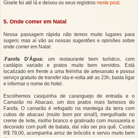
Gisele foi até lá e deixou os seus registros
neste post
.
5. Onde comer em Natal
Nessa passagem rápida não temos muito lugares para
sugerir, mas aí vão as nossas sugestões e opiniões sobre
onde comer em Natal:
.Farofa D'Água:
um restaurante bem turístico, com
cardápio variado e pratos muito bem servidos. Está
localizado em frente a uma feirinha de artesanato e possui
serviço gratuito de transfer ida-e-volta até as 23h, basta ligar
e informar o nome do hotel.
Escolhemos casquinha de caranguejo de entrada e o
Camarão no Abacaxi, um dos pratos mais famosos do
Farofa. O camarão é refogado na manteiga da terra com
cubos de abacaxi (muito bom por sinal!), mergulhado no
creme de leite, molho branco e gratinado com mussarela e
decorado com purê de batata, daí não sei pra quê. Custou
R$ 79,00, acompanha arroz de brócolis e serviu muito bem