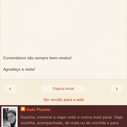
Comentários são sempre bem-vindos!
Agradeço a visita!
‹
›
Página inicial
Ver versão para a web
Gabi Pizzato
Gaúcha, comecei a viajar cedo e nunca mais parei. Viajo
sozinha, acompanhada, de mala ou de mochila e para