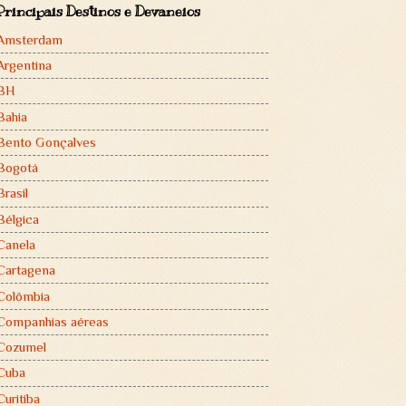
Principais Destinos e Devaneios
Amsterdam
Argentina
BH
Bahia
Bento Gonçalves
Bogotá
Brasil
Bélgica
Canela
Cartagena
Colômbia
Companhias aéreas
Cozumel
Cuba
Curitiba