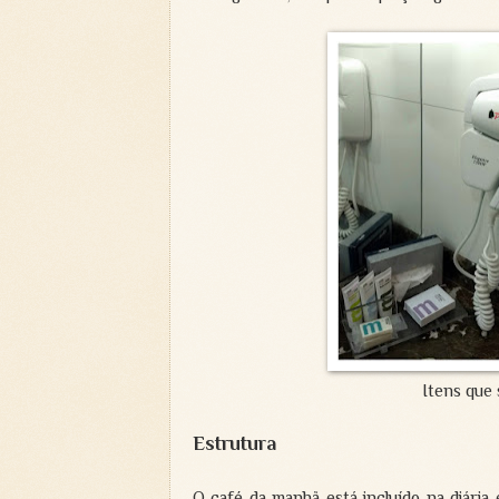
Itens que 
Estrutura
O café da manhã está incluído na diária