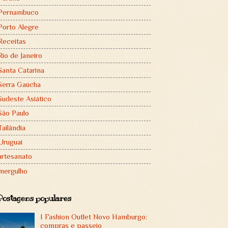
Pernambuco
Porto Alegre
Receitas
Rio de Janeiro
Santa Catarina
Serra Gaúcha
Sudeste Asiático
São Paulo
Tailândia
Uruguai
artesanato
mergulho
Postagens populares
I Fashion Outlet Novo Hamburgo:
compras e passeio