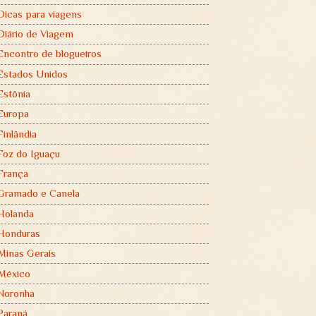
Dicas para viagens
Diário de Viagem
Encontro de blogueiros
Estados Unidos
Estônia
Europa
Finlândia
Foz do Iguaçu
França
Gramado e Canela
Holanda
Honduras
Minas Gerais
México
Noronha
Paraná